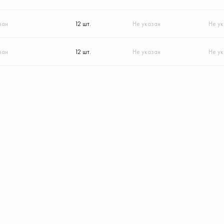
зан
12 шт.
Не указан
Не у
зан
12 шт.
Не указан
Не у