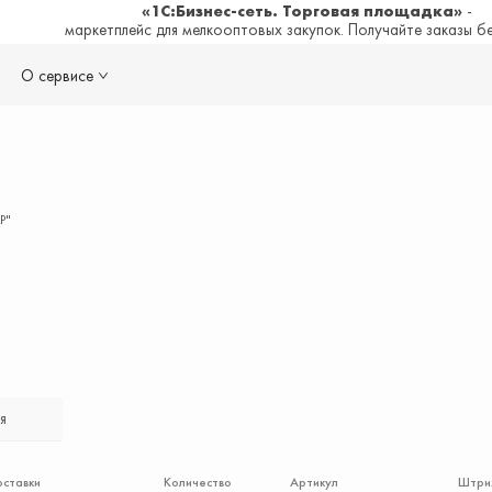
«1С:Бизнес-сеть. Торговая площадка»
-
маркетплейс для мелкооптовых закупок. Получайте заказы б
О сервисе
Р"
я
оставки
Количество
Артикул
Штри