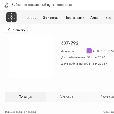
Выберите населенный пункт доставки
Товары
Запросы
Поставщики
Акции
Блог
К списку
337-792
Закупщик:
ООО "БИДЗАА
Дата обновления:
30 июня 2026 г.
Дата публикации:
04 июня 2026 г.
Позиции
Условия
Вложени
Наименование товара
Срок д